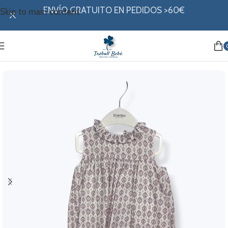
ENVÍO GRATUITO EN PEDIDOS >60€
Skip to main content
Inicio
/
Mi ropita
/
Colección verano
/
Vestidos