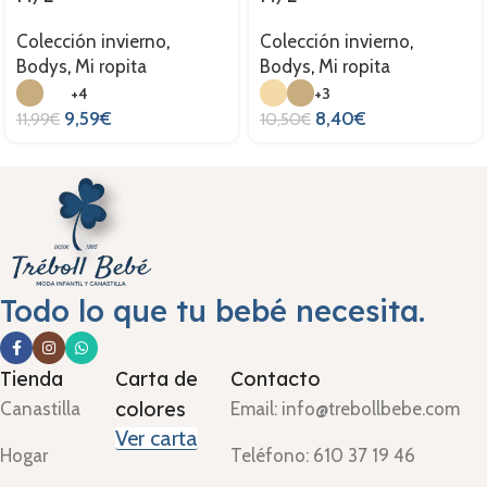
Colección invierno
,
Colección invierno
,
Bodys
,
Mi ropita
Bodys
,
Mi ropita
+4
+3
9,59
€
8,40
€
11,99
€
10,50
€
Todo lo que tu bebé necesita.
Tienda
Carta de
Contacto
colores
Canastilla
Email: info@trebollbebe.com
Ver carta
Hogar
Teléfono: 610 37 19 46