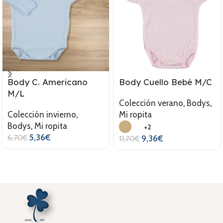
Body C. Americano
Body Cuello Bebé M/C
M/L
Colección verano
,
Bodys
,
Colección invierno
,
Mi ropita
Bodys
,
Mi ropita
+2
5,36
€
6,70
€
9,36
€
11,70
€