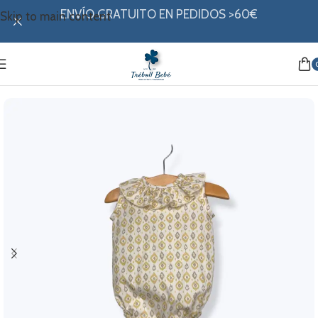
ENVÍO GRATUITO EN PEDIDOS >60€
Skip to main content
Inicio
/
Mi ropita
/
Colección verano
/
PELELES