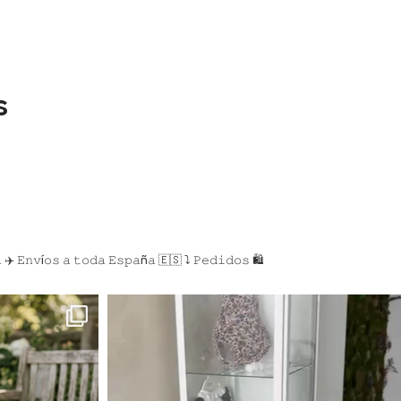
s
𝚊
✈️ 𝙴𝚗𝚟í𝚘𝚜 𝚊 𝚝𝚘𝚍𝚊 𝙴𝚜𝚙𝚊ñ𝚊 🇪🇸
⤵️ 𝙿𝚎𝚍𝚒𝚍𝚘𝚜 🛍