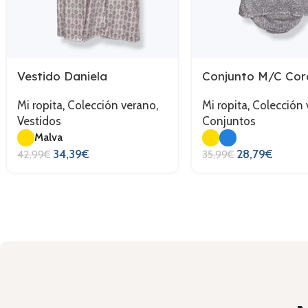
Vestido Daniela
Conjunto M/C Cor
Mi ropita
,
Colección verano
,
Mi ropita
,
Colección 
Vestidos
Conjuntos
Malva
34,39
€
28,79
€
42,99
€
35,99
€