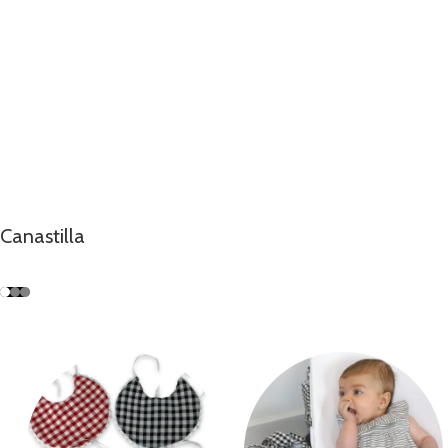
primer día
Explora nuestra colección de canastilla, llena de producto
para su llegada.
Canastilla