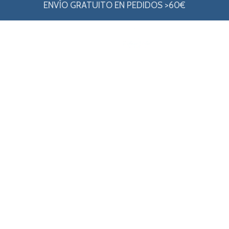
ENVÍO GRATUITO EN PEDIDOS >60€
u bebé
 el