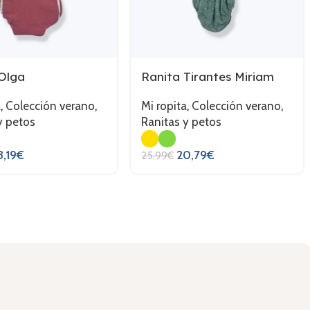
Olga
Ranita Tirantes Miriam
a
,
Colección verano
,
Mi ropita
,
Colección verano
,
y petos
Ranitas y petos
3,19
€
20,79
€
25,99
€