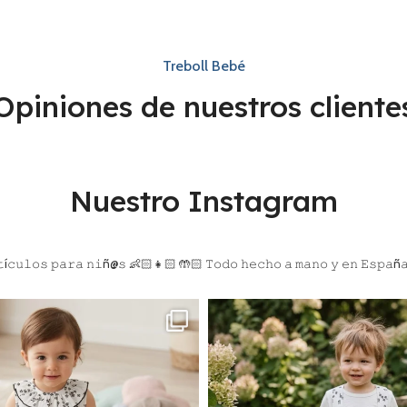
Treboll Bebé
Opiniones de nuestros cliente
Nuestro Instagram
í𝚌𝚞𝚕𝚘𝚜 𝚙𝚊𝚛𝚊 𝚗𝚒ñ@𝚜 👶🏻👧🏻
🤲🏻 𝚃𝚘𝚍𝚘 𝚑𝚎𝚌𝚑𝚘 𝚊 𝚖𝚊𝚗𝚘 𝚢 𝚎𝚗 𝙴𝚜𝚙𝚊ñ