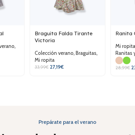
al
Braguita Falda Tirante
Ranita 
Victoria
verano
,
Mi ropit
Colección verano
,
Braguitas
,
Ranitas 
Mi ropita
27,19
€
33,99
€
2
28,99
€
Prepárate para el verano