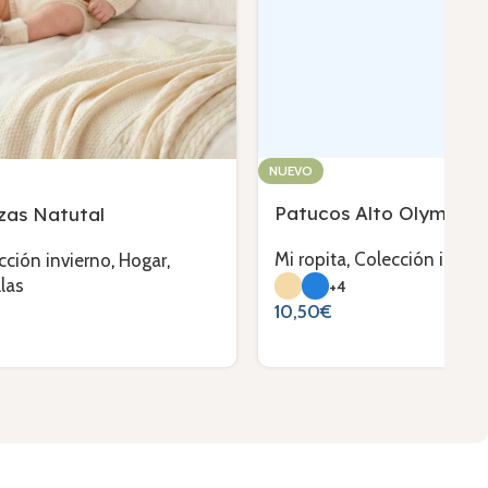
NUEVO
Patucos Alto Olympo
nzas Natutal
Mi ropita
,
Colección invie
cción invierno
,
Hogar
,
las
+4
10,50
€