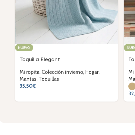
NUEVO
NUE
Toquilla Elegant
To
Mi ropita
,
Colección invierno
,
Hogar
,
Mi
Mantas
,
Toquillas
Ma
35,50
€
32