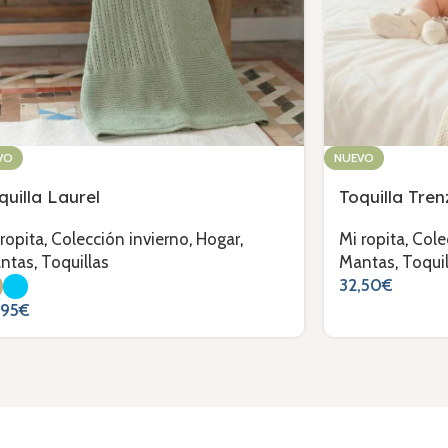
VO
NUEVO
quilla Laurel
Toquilla Tre
 ropita
,
Colección invierno
,
Hogar
,
Mi ropita
,
Cole
ntas
,
Toquillas
Mantas
,
Toquil
32,50
€
,95
€